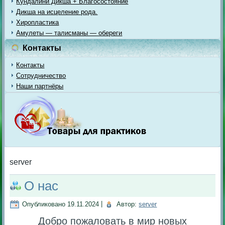
Кундалини Дикша + Благосостояние
Дикша на исцеление рода.
Хиропластика
Амулеты — талисманы — обереги
Контакты
Контакты
Сотрудничество
Наши партнёры
server
О нас
Опубликовано
19.11.2024
|
Автор:
server
Добро пожаловать в мир новых