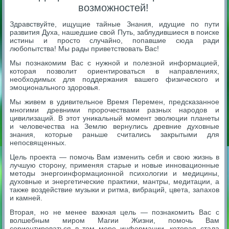
возможностей!
Здравствуйте, ищущие тайные Знания, идущие по пути
развития Духа, нашедшие свой Путь, заблудившиеся в поиске
истины и просто случайно, попавшие сюда ради
любопытства! Мы рады приветствовать Вас!
Мы познакомим Вас с нужной и полезной информацией,
которая позволит ориентироваться в направлениях,
необходимых для поддержания вашего физического и
эмоционального здоровья.
Мы живем в удивительное Время Перемен, предсказанное
многими древними пророчествами разных народов и
цивилизаций. В этот уникальный момент эволюции планеты
и человечества на Землю вернулись древние духовные
знания, которые раньше считались закрытыми для
непосвященных.
Цель проекта — помочь Вам изменить себя и свою жизнь в
лучшую сторону, применяя старые и новые инновационные
методы энергоинформационной психологии и медицины,
духовные и энергетические практики, мантры, медитации, а
также воздействие музыки и ритма, вибраций, цвета, запахов
и камней.
Вторая, но не менее важная цель — познакомить Вас с
волшебным миром Магии Жизни, помочь Вам
сориентироваться в том море информации, которая стала