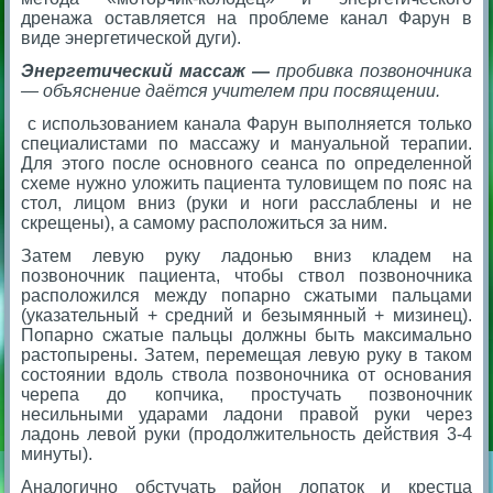
дренажа оставляется на проблеме канал Фарун в
виде энергетической дуги).
Энергетический массаж —
пробивка позвоночника
— объяснение даётся учителем при посвящении.
с использованием канала Фарун выполняется только
специалистами по массажу и мануальной терапии.
Для этого после основного сеанса по определенной
схеме нужно уложить пациента туловищем по пояс на
стол, лицом вниз (руки и ноги расслаблены и не
скрещены), а самому расположиться за ним.
Затем левую руку ладонью вниз кладем на
позвоночник пациента, чтобы ствол позвоночника
расположился между попарно сжатыми пальцами
(указательный + средний и безымянный + мизинец).
Попарно сжатые пальцы должны быть максимально
растопырены. Затем, перемещая левую руку в таком
состоянии вдоль ствола позвоночника от основания
черепа до копчика, простучать позвоночник
несильными ударами ладони правой руки через
ладонь левой руки (продолжительность действия 3-4
минуты).
Аналогично обстучать район лопаток и крестца