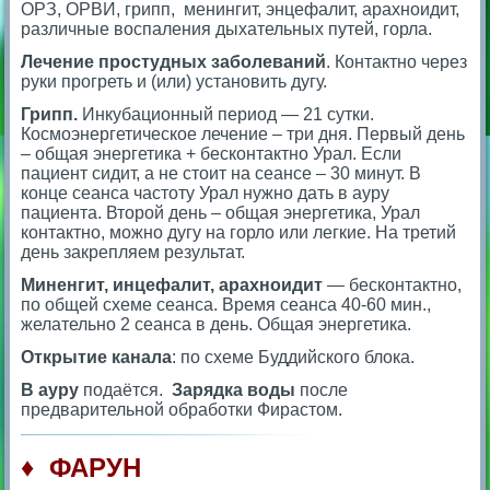
ОРЗ, ОРВИ, грипп, менингит, энцефалит, арахноидит,
различные воспаления дыхательных путей, горла.
Лечение простудных заболеваний
. Контактно через
руки прогреть и (или) установить дугу.
Грипп.
Инкубационный период — 21 сутки.
Космоэнергетическое лечение – три дня. Первый день
– общая энергетика + бесконтактно Урал. Если
пациент сидит, а не стоит на сеансе – 30 минут. В
конце сеанса частоту Урал нужно дать в ауру
пациента. Второй день – общая энергетика, Урал
контактно, можно дугу на горло или легкие. На третий
день закрепляем результат.
Миненгит, инцефалит, арахноидит
— бесконтактно,
по общей схеме сеанса. Время сеанса 40-60 мин.,
желательно 2 сеанса в день. Общая энергетика.
Открытие канала
: по схеме Буддийского блока.
В ауру
подаётся.
Зарядка воды
после
предварительной обработки Фирастом.
♦ ФАРУН