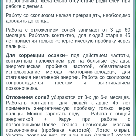
позвоночника; желательно отсутствие родителей при
работе с детьми.
Работу со сколиозом нельзя прекращать, необходимо
доводить до конца.
Работа с отложением солей занимает от 3 до 60
месяцев. Работать контактно, для людей старше 45
лет применяя только «энергетическую пробивку через
пальцы».
Для коррекции осанки
– под действием частоты,
контактным наложением рук на больные суставы,
энергетическая пробивка частотой, обязательное
использование метода «моторчик-колодец», для
стягивания негативной энергии. Работа со сколиозом
сопровождается треском и вытягиванием
позвоночника.
Отложения солей
убираются от 3-х до 6-и месяцев.
Работать контактно, для людей старше 45 лет
применять энергетическую пробивку только через
пальцы. Можно заряжать воду. Работа с общей
энергетикой + Фарун при работе с
позвоночником.После сеанса необходим массаж
позвоночника (пробивка частотой). Лотос открыт.
Участок позвоночника от шеи вниз (грудной отдел)