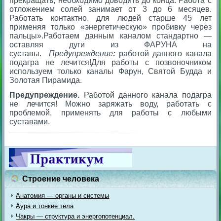
прекращать, необходимо доводить до конца. Работа с
отложением солей занимает от 3 до 6 месяцев.
Работать контактно, для людей старше 45 лет
применяя только «энергетическую» пробивку через
пальцы».Работаем данным каналом стандартно —
оставляя дуги из ФАРУНА на
суставы.
Предупреждение
:
работой данного канала
подагра не лечится!Для работы с позвоночником
используем только каналы Фарун, Святой Будда и
Золотая Пирамида.
Предупреждение.
Работой данного канала подагра
не лечится! Можно заряжать воду, работать с
проблемой, применять для работы с любыми
суставами.
Строение человека
Анатомия — органы и системы
Аура и тонкие тела
Чакры — структура и энергопотенциал.