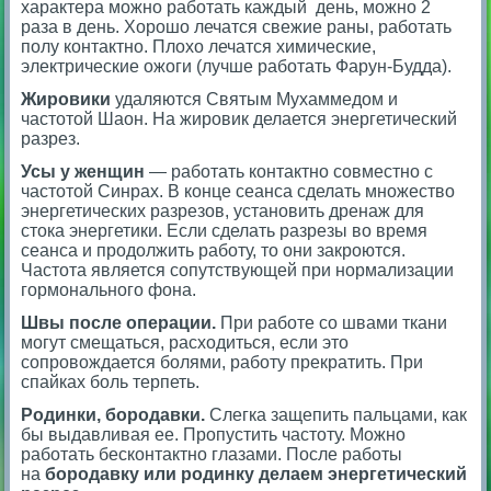
характера можно работать каждый день, можно 2
раза в день. Хорошо лечатся свежие раны, работать
полу контактно. Плохо лечатся химические,
электрические ожоги (лучше работать Фарун-Будда).
Жировики
удаляются Святым Мухаммедом и
частотой Шаон. На жировик делается энергетический
разрез.
Усы у женщин
— работать контактно совместно с
частотой Синрах. В конце сеанса сделать множество
энергетических разрезов, установить дренаж для
стока энергетики. Если сделать разрезы во время
сеанса и продолжить работу, то они закроются.
Частота является сопутствующей при нормализации
гормонального фона.
Швы после операции.
При работе со швами ткани
могут смещаться, расходиться, если это
сопровождается болями, работу прекратить. При
спайках боль терпеть.
Родинки, бородавки.
Слегка защепить пальцами, как
бы выдавливая ее. Пропустить частоту. Можно
работать бесконтактно глазами. После работы
на
бородавку или родинку делаем энергетический