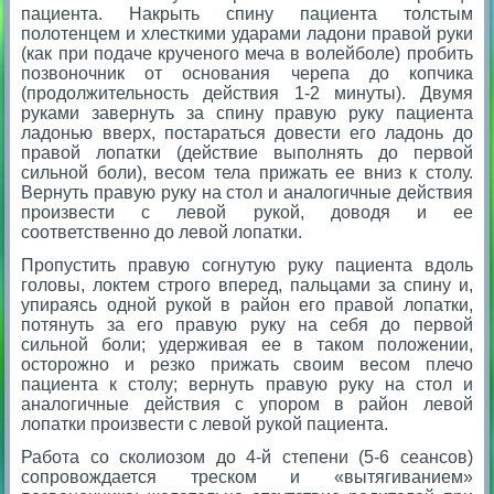
пациента. Накрыть спину пациента толстым
полотенцем и хлесткими ударами ладони правой руки
(как при подаче крученого меча в волейболе) пробить
позвоночник от основания черепа до копчика
(продолжительность действия 1-2 минуты). Двумя
руками завернуть за спину правую руку пациента
ладонью вверх, постараться довести его ладонь до
правой лопатки (действие выполнять до первой
сильной боли), весом тела прижать ее вниз к столу.
Вернуть правую руку на стол и аналогичные действия
произвести с левой рукой, доводя и ее
соответственно до левой лопатки.
Пропустить правую согнутую руку пациента вдоль
головы, локтем строго вперед, пальцами за спину и,
упираясь одной рукой в район его правой лопатки,
потянуть за его правую руку на себя до первой
сильной боли; удерживая ее в таком положении,
осторожно и резко прижать своим весом плечо
пациента к столу; вернуть правую руку на стол и
аналогичные действия с упором в район левой
лопатки произвести с левой рукой пациента.
Работа со сколиозом до 4-й степени (5-6 сеансов)
сопровождается треском и «вытягиванием»