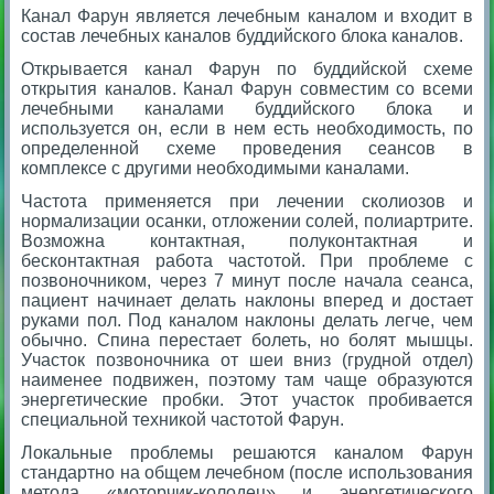
Канал Фарун является лечебным каналом и входит в
состав лечебных каналов буддийского блока каналов.
Открывается канал Фарун по буддийской схеме
открытия каналов. Канал Фарун совместим со всеми
лечебными каналами буддийского блока и
используется он, если в нем есть необходимость, по
определенной схеме проведения сеансов в
комплексе с другими необходимыми каналами.
Частота применяется при лечении сколиозов и
нормализации осанки, отложении солей, полиартрите.
Возможна контактная, полуконтактная и
бесконтактная работа частотой. При проблеме с
позвоночником, через 7 минут после начала сеанса,
пациент начинает делать наклоны вперед и достает
руками пол. Под каналом наклоны делать легче, чем
обычно. Спина перестает болеть, но болят мышцы.
Участок позвоночника от шеи вниз (грудной отдел)
наименее подвижен, поэтому там чаще образуются
энергетические пробки. Этот участок пробивается
специальной техникой частотой Фарун.
Локальные проблемы решаются каналом Фарун
стандартно на общем лечебном (после использования
метода «моторчик-колодец» и энергетического