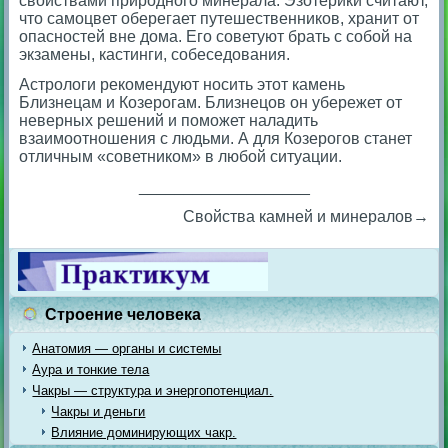
свойствами природного минерала. Эзотерики считают,
что самоцвет оберегает путешественников, хранит от
опасностей вне дома. Его советуют брать с собой на
экзамены, кастинги, собеседования.
Астрологи рекомендуют носить этот камень
Близнецам и Козерогам. Близнецов он убережет от
неверных решений и поможет наладить
взаимоотношения с людьми. А для Козерогов станет
отличным «советником» в любой ситуации.
___________________
Свойства камней и минералов→
Строение человека
Анатомия — органы и системы
Аура и тонкие тела
Чакры — структура и энергопотенциал.
Чакры и деньги
Влияние доминирующих чакр.