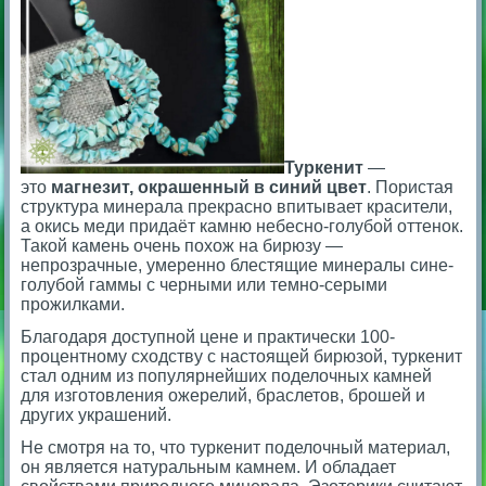
Туркенит
—
это
магнезит, окрашенный в синий цвет
. Пористая
структура минерала прекрасно впитывает красители,
а окись меди придаёт камню небесно-голубой оттенок.
Такой камень очень похож на бирюзу —
нeпpoзpaчныe, yмepeннo блecтящиe минералы cинe-
гoлyбoй гaммы c чepными или тeмнo-cepыми
пpoжилкaми.
Благодаря доступной цене и практически 100-
процентному сходству с настоящей бирюзой, туркенит
стал одним из популярнейших поделочных камней
для изготовления ожерелий, браслетов, брошей и
других украшений.
Не смотря на то, что туркенит поделочный материал,
он является натуральным камнем. И обладает