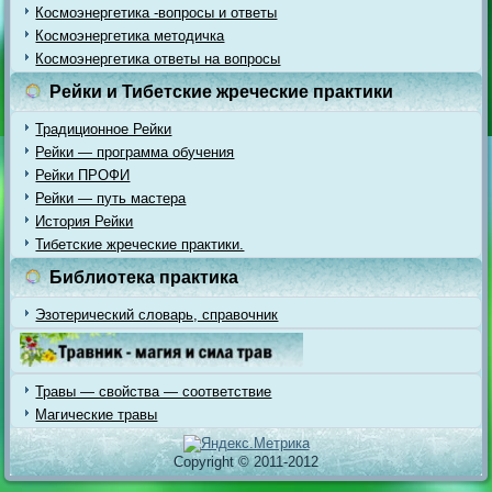
Космоэнергетика -вопросы и ответы
Космоэнергетика методичка
Космоэнергетика ответы на вопросы
Рейки и Тибетские жреческие практики
Традиционное Рейки
Рейки — программа обучения
Рейки ПРОФИ
Рейки — путь мастера
История Рейки
Тибетские жреческие практики.
Библиотека практика
Эзотерический словарь, справочник
Травы — свойства — соответствие
Магические травы
Copyright © 2011-2012