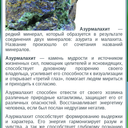
Азурмалахит
—
редкий минерал, который образуется в результате
соединения двух минералов: азурита и малахита.
Название произошло от сочетания названий
минералов.
Азурмалахит
— камень мудрости и источником
жизненных сил, помощник целителей и ясновидящих,
способствует духовному прозрению своего
владельца, усиливает его способности к визуализации
и открывает «третий глаз», помогает людям мириться
и приходить к согласию.
Азурмалахит способен отвести от своего хозяина
различные природные катаклизмы, защищает его от
различных опасностей. Восстанавливает энергетику
человека, если был послан недругами негатив.
Азурмалахит способствует формированию выдержки
и характера. Его энергия гармонизирует разум и
чувства, а так же способствует глубокому познанию