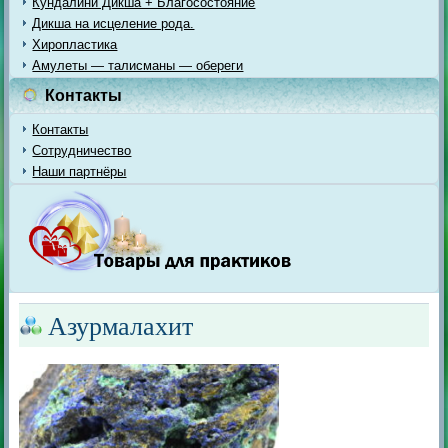
Кундалини Дикша + Благосостояние
Дикша на исцеление рода.
Хиропластика
Амулеты — талисманы — обереги
Контакты
Контакты
Сотрудничество
Наши партнёры
Азурмалахит