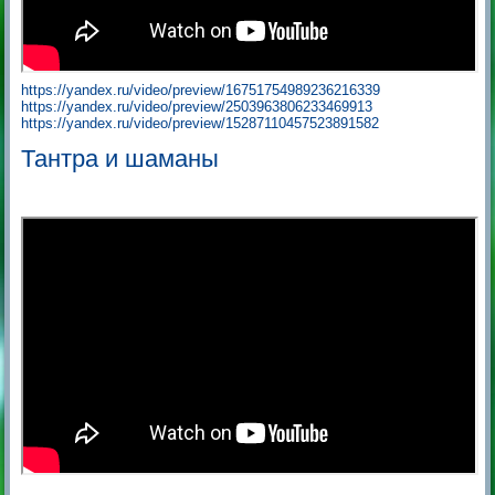
https://yandex.ru/video/preview/16751754989236216339
https://yandex.ru/video/preview/2503963806233469913
https://yandex.ru/video/preview/15287110457523891582
Тантра и шаманы