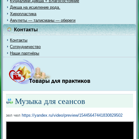
Кундалини Дикша + Благосостояние
Дикша на исцеление рода.
Хиропластика
Амулеты — талисманы — обереги
Контакты
Контакты
Сотрудничество
Наши партнёры
Музыка для сеансов
зел чел
https://yandex.ru/video/preview/15445647441830829502