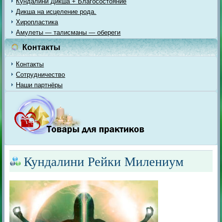
Кундалини Дикша + Благосостояние
Дикша на исцеление рода.
Хиропластика
Амулеты — талисманы — обереги
Контакты
Контакты
Сотрудничество
Наши партнёры
Кундалини Рейки Милениум