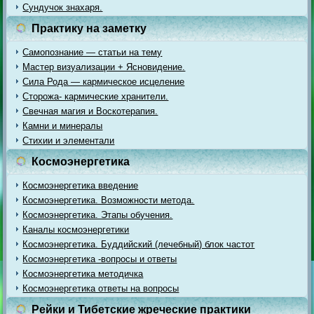
Сундучок знахаря.
Практику на заметку
Самопознание — статьи на тему
Мастер визуализации + Ясновидение.
Сила Рода — кармическое исцеление
Сторожа- кармические хранители.
Свечная магия и Воскотерапия.
Камни и минералы
Стихии и элементали
Космоэнергетика
Космоэнергетика введение
Космоэнергетика. Возможности метода.
Космоэнергетика. Этапы обучения.
Каналы космоэнергетики
Космоэнергетика. Буддийский (лечебный) блок частот
Космоэнергетика -вопросы и ответы
Космоэнергетика методичка
Космоэнергетика ответы на вопросы
Рейки и Тибетские жреческие практики