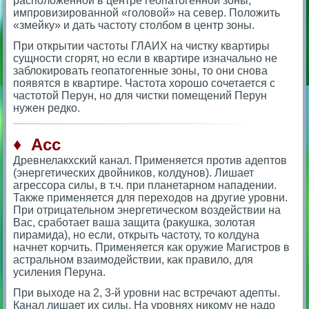
расположенной в центре геопатогенной зоны,
импровизированной «головой» на север. Положить
«змейку» и дать частоту столбом в центр зоны.
При открытии частоты ГЛАИХ на чистку квартиры
сущности сгорят, но если в квартире изначально не
заблокировать геопатогенные зоны, то они снова
появятся в квартире. Частота хорошо сочетается с
частотой Перун, но для чистки помещений Перун
нужен редко.
♦ Асс
Древнелакхский канал. Применяется против адептов
(энергетических двойников, колдунов). Лишает
агрессора силы, в т.ч. при планетарном нападении.
Также применяется для переходов на другие уровни.
При отрицательном энергетическом воздействии на
Вас, сработает ваша защита (ракушка, золотая
пирамида), но если, открыть частоту, то колдуна
начнет корчить. Применяется как оружие Магистров в
астральном взаимодействии, как правило, для
усиления Перуна.
При выходе на 2, 3-й уровни нас встречают адепты.
Канал лишает их силы. На уровнях никому не надо