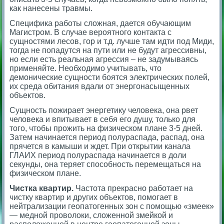
как нанесены травмы.
Специфика работы сложная, дается обучающим
Магистром. В случае вероятного контакта с
сущностями лесов, гор и т.д. лучше там идти под Миди,
тогда не попадутся на пути или не будут агрессивны,
но если есть реальная агрессия – не задумываясь
применяйте. Необходимо учитывать, что
демонические сущности боятся электрических полей,
их среда обитания вдали от энергонасыщенных
объектов.
Сущность пожирает энергетику человека, она рвет
человека и впитывает в себя его душу, только для
того, чтобы прожить на физическом плане 3-5 дней.
Затем начинается период полураспада, распад, она
прячется в камыши и ждет. При открытии канала
ГЛАИХ период полураспада начинается в доли
секунды, она теряет способность перемещаться на
физическом плане.
Чистка квартир.
Частота прекрасно работает на
чистку квартир и других объектов, помогает в
нейтрализации геопатогенных зон с помощью «змеек»
— медной проволоки, сложенной змейкой и