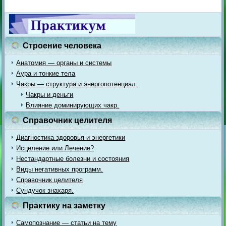
Строение человека
Анатомия — органы и системы
Аура и тонкие тела
Чакры — структура и энергопотенциал.
Чакры и деньги
Влияние доминирующих чакр.
Справочник целителя
Диагностика здоровья и энергетики
Исцеление или Лечение?
Нестандартные болезни и состояния
Виды негативных программ.
Справочник целителя
Сундучок знахаря.
Практику на заметку
Самопознание — статьи на тему