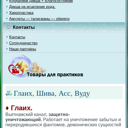
Кундалини Дикша + Благосостояние
Дикша на исцеление рода.
Хиропластика
Амулеты — талисманы — обереги
Контакты
Контакты
Сотрудничество
Наши партнёры
Глаих, Шива, Асс, Вуду
♦ Глаих.
Вьетнамский канал,
защитно-
уничтожающий.
Работает на уничтожение забытых и
переродившихся фантомов, демонических сущностей