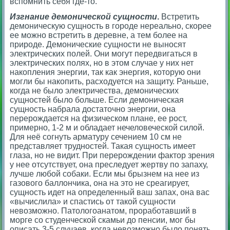
вспомнить себя где-то.
Изгнание демонической сущности
.
Встретить
демоническую сущность в городе нереально, скорее
ее можно встретить в деревне, а тем более на
природе. Демонические сущности не выносят
электрических полей. Они могут передвигаться в
электрических полях, но в этом случае у них нет
накопления энергии, так как энергия, которую они
могли бы накопить, расходуется на защиту. Раньше,
когда не было электричества, демонических
сущностей было больше. Если демоническая
сущность набрала достаточно энергии, она
перерождается на физическом плане, ее рост,
примерно, 1-2 м и обладает нечеловеческой силой.
Для неё согнуть арматуру сечением 10 см не
представляет трудностей. Такая сущность имеет
глаза, но не видит. При перерождении фактор зрения
у нее отсутствует, она преследует жертву по запаху,
лучше любой собаки. Если мы брызнем на нее из
газового баллончика, она на это не среагирует,
сущность идет на определенный ваш запах, она вас
«вычислила» и спастись от такой сущности
невозможно. Патологоанатом, проработавший в
морге со студенческой скамьи до пенсии, мог бы
описать 3-5 случаев, когда невозможно было понять,