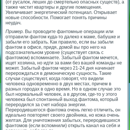
(от русалок, леших до смертельно опасных существ), а
также чистит квартиры и другие помещения.
Увеличивает энергетический потенциал. Открывает
новые способности. Помогает понять причины
неудач.
Пример.
Вы проводите фантомные операции или
отправили фантом куда-то далеко к маме, бабушке и
забыли его забрать. Как правило, если вы забыли
фантом в офисе, придя, домой вы про него на
подсознательном уровне (существует связь с
фантомом) вспоминаете. Забытый фантом мечется,
ищет хозяина, но идти за вами без вашей команды не
может. Забытый фантом через 21-24 дня начинает
перерождаться в демоническую сущность. Такие
случаи существуют, когда говорят, что видели
человека одновременно в двух местах, причем в
разных городах в одно время. Но в одном случае это
был нормальный человек, а в другом, где-то у этого
человека был спонтанный выход фантома, который
переродился за счет набора энергии.
Переродившегося фантома очень легко отличить, он
идеально повторяет своего двойника, но кожа очень
желтая. Для уничтожения забытых, переродившихся
фантомов (если вспомнили) открыть канал на себя и