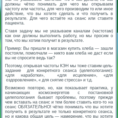
должны чётко понимать для чего мы открываем
частоту или частоты, для чего производим то или иное
действие, что вы хотите сделать и что получить в
результате. Для чего встаёте на сеанс или ставите
пациента.
Ставя задачу мы не указываем каналам (частотам)
как они должны выполнить работу, но мы просим о
том, что мы хотим получит в результате.
Пример: Вы пришли в магазин купить хлеба — зашли
постояли, помолчали — никто вам хлеба не даст если
вы не спросите ведь так?
Поэтому, открывая частоты КЭН мы тоже ставим цель-
задание для конкретного сеанса (целепологание):
«для наработки», «для исцеление», «для
оздоровление», « для снятие стресса» и т.д.
Возможно повторю, но, как показывает практика, у
начинающих космоэнергетов с постановкой
целепологания бывают проблемы, поэтому прежде
чем вставать на сеанс и тем более ставить кого-то на
сеанс ОБЯЗАТЕЛЬНО! чётко понимать что вы хотите
получить в результате не только конкретного сеанса,
но и какова общая цель — намерение, что вы хотите