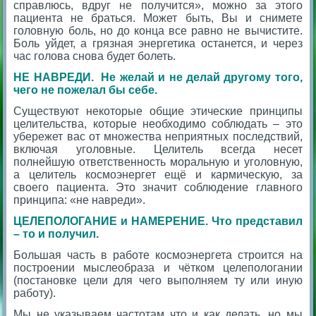
справлюсь, вдруг не получится», можно за этого
пациента не браться. Может быть, Вы и снимете
головную боль, но до конца все равно не вычистите.
Боль уйдет, а грязная энергетика останется, и через
час голова снова будет болеть.
НЕ НАВРЕДИ.
Не желай и не делай другому того,
чего не пожелал бы себе.
Существуют некоторые общие этические принципы
целительства, которые необходимо соблюдать – это
убережет вас от множества неприятных последствий,
включая уголовные. Целитель всегда несет
полнейшую ответственность моральную и уголовную,
а целитель космоэнергет ещё и кармическую, за
своего пациента. Это значит соблюдение главного
принципа: «не навреди».
ЦЕЛЕПОЛОГАНИЕ и НАМЕРЕНИЕ.
Что представил
– то и получил.
Большая часть в работе космоэнергета строится на
построении мыслеобраза и чётком целепологании
(постановке цели для чего выполняем ту или иную
работу).
Мы не указываем частотам что и как делать, но мы