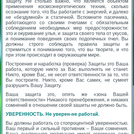
защиту. Не столько важно, что является объектом
применения космоэнергетических техник, сколько
осознание того, что Вы работаете с энергией, и далеко
не «бездумной» и статичной. Вспомните пасечника,
работающего со своими пчелами с обязательным
соблюдением необходимых мер предосторожности:
это и окуривание улья, и защита своего тела от укусов,
и понимание поведения своих подопечных пчел. Вы
должны строго соблюдать правила защиты и
стремиться к пониманию того, что вы творите, и что
при этом происходит в окружающем мире.
Построение и наработка (проверка) Защиты это Ваша
работа, которую никто за Вас выполнять не станет.
Никто, кроме Вас, не несет ответственности за то, что
Вы построите. Никто, кроме Вас самих, не сумеет
разрушить Вашу Защиту.
Ваша защита это, опять же «зона Вашей
ответственности» Никакого пренебрежения, и никаких
сомнений в отношении своей зашиты не должно быть.
УВЕРЕННОСТЬ.
Не уверен-не работай.
Вы должны работать со стопроцентной уверенностью.
Ваш первый и сильный противник – Ваши сомнения.
Ваша внутренняя мотивация имеет огромную силу