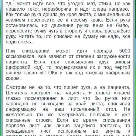
т.д., может идти все, что угодно: мат, стихи, но как
правило текст, неразборчив, и идет слева направо.
Как только рука дошла до края листа, с минимальным
усилием переносите ее к левому краю. Если рука
остановилась, но движения ручки вниз не было,
перенесите ручку чуть в сторону и снова расслабьте
руку. Читать то, что списано на бумагу не надо, все
надо сжечь.
При списывании может идти порядка 5000
космознаков, всё зависит от степени загруженности
пациента. Если при списывании идут цифры
(цифровой код), то подчеркиваем их и под чертой
пишем слово «СТОК» и так под каждым цифровым
кодом.
Смотрим не на то, что пишет рука, а на пациента.
Целитель настроен на пациента и только «краем
глаза» посматривает в лист, что бы ручка или
карандаш не выходили за край листа, списывая
информацию на ваш письменный стол. Не
желательно так же зачеркивать пентакли и уже
списанные строки. Если во время списывания
порвало лист или линия зацепила пентакль, то
складываем лист исписанным во внутрь и