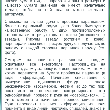
писчей бумаги (А4), с наработкой опыта размеры и
качество бумаги значения не имеют, желательно
только, чтобы по ней плавно могла скользить
авторучка.
Списывание лучше делать простым карандашом,
более натуральный продукт даст более быструю и
качественную работу. С двух противоположных
сторон на листе рисуют два пентакля (пятиконечных
звезды). Рисуем звезду (остриём к краю),
переворачиваем лист – рисуем другую, получается, по
одному с каждой стороны, вершиной наружу (см.
фото).
Смотрим на пациента рассеянным взглядом,
охватывая все энергополе. Настроившись на
пациента, даем установку или ясно понимаем, что мы
хотим перенести на бумагу проблемы пациента (в
виде информации). Начинаем списывание с
вычерчивания одинаковых фигур — знака
бесконечности (восьмерки). Чертим их до тех пор,
пока мозг не перестанет контролировать этот
однообразный процесс и рука не «освободится». С
этого момента и начинается процесс списывания.
Рука переносит на лист информацию из поля
пациента в виде линий, черточек, спиралей, знаков и