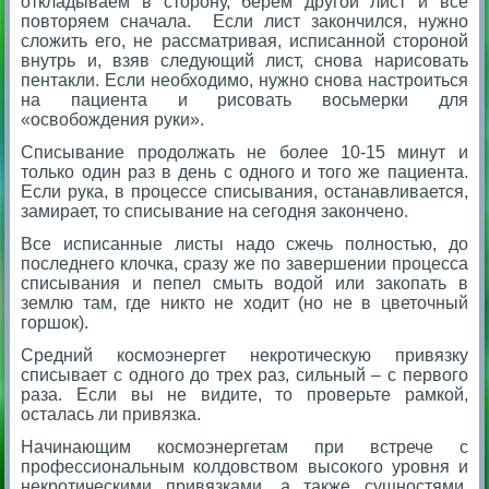
откладываем в сторону, берём другой лист и всё
повторяем сначала. Если лист закончился, нужно
сложить его, не рассматривая, исписанной стороной
внутрь и, взяв следующий лист, снова нарисовать
пентакли. Если необходимо, нужно снова настроиться
на пациента и рисовать восьмерки для
«освобождения руки».
Списывание продолжать не более 10-15 минут и
только один раз в день с одного и того же пациента.
Если рука, в процессе списывания, останавливается,
замирает, то списывание на сегодня закончено.
Все исписанные листы надо сжечь полностью, до
последнего клочка, сразу же по завершении процесса
списывания и пепел смыть водой или закопать в
землю там, где никто не ходит (но не в цветочный
горшок).
Средний космоэнергет некротическую привязку
списывает с одного до трех раз, сильный – с первого
раза. Если вы не видите, то проверьте рамкой,
осталась ли привязка.
Начинающим космоэнергетам при встрече с
профессиональным колдовством высокого уровня и
некротическими привязками, а также сущностями,