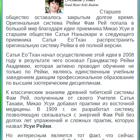
Старшее
общество оставалось закрытым долгое время.
Оригинальная система Рейки Фам Рей попала в
большой мир благодаря идее приемника Микао Усуи в
старшем обществе Сатья Наньокари и следующего
приемника Сатья Ео’Тхан распространить
оригинальную систему Рейки в её полной версии.
Сатья Ео’Тхан начал осуществление этой идеи в 2008
году в результате чего основал Грандмастер Рейки
Академию, которая активно проводит обучение не
только по Рейки, являясь единственным учебным
заведением дающим профессиональное образование
по высшим эзотерическим дисциплинам.
К классическим знаниям древней тибетской системы
Фам Рей, полученным от своего Учителя Сатья
Танави, Микао Усуи добавил практики из восточной
медицины. В 1909 г. oн разработал систему,
позволяющую связываться с энергией Фам Рей без
долгих лет упражнений и сложных практик, которую
назвал
Усуи Рейки
.
Но интересным является тот факт, что сейчас