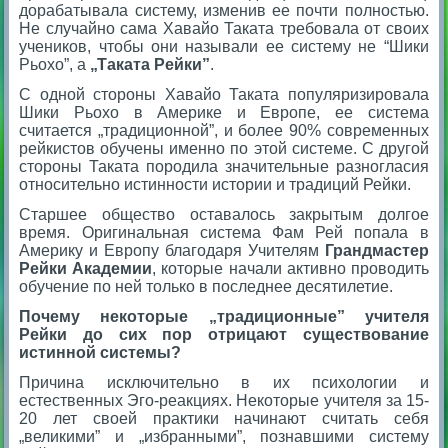
дорабатывала систему, изменив ее почти полностью.
Не случайно сама Хавайо Таката требовала от своих
учеников, чтобы они называли ее систему не “Шики
Рьохо”, а
„Таката Рейки”
.
С одной стороны Хавайо Таката популяризировала
Шики Рьохо в Америке и Европе, ее система
считается „традиционной”, и более 90% современных
рейкистов обучены именно по этой системе. С другой
стороны Таката породила значительные разногласия
относительно истинности истории и традиций Рейки.
Старшее общество оставалось закрытым долгое
время. Оригинальная система Фам Рей попала в
Америку и Европу благодаря Учителям
Грандмастер
Рейки Академии
, которые начали активно проводить
обучение по ней только в последнее десятилетие.
Почему некоторые „традиционные” учителя
Рейки до сих пор отрицают существование
истинной системы?
Причина исключительно в их психологии и
естественных Эго-реакциях. Некоторые учителя за 15-
20 лет своей практики начинают считать себя
„великими” и „избранными”, познавшими систему