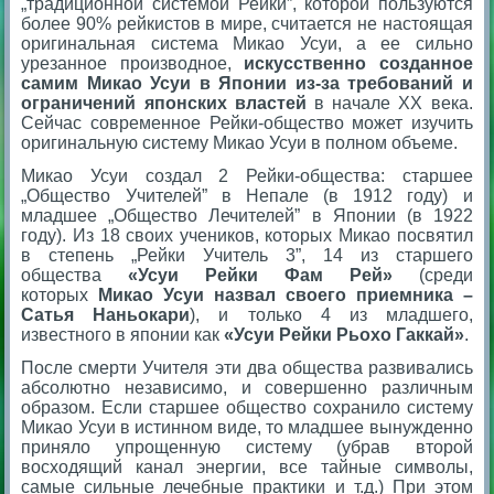
„традиционной системой Рейки”, которой пользуются
более 90% рейкистов в мире, считается не настоящая
оригинальная система Микао Усуи, а ее сильно
урезанное производное,
искусственно созданное
самим Микао Усуи в Японии из-за требований и
ограничений японских властей
в начале ХХ века.
Сейчас современное Рейки-общество может изучить
оригинальную систему Микао Усуи в полном объеме.
Микао Усуи создал 2 Рейки-общества: старшее
„Общество Учителей” в Непале (в 1912 году) и
младшее „Общество Лечителей” в Японии (в 1922
году). Из 18 своих учеников, которых Микао посвятил
в степень „Рейки Учитель 3”, 14 из старшего
общества
«Усуи Рейки Фам Рей»
(среди
которых
Микао Усуи назвал своего приемника –
Сатья Наньокари
), и только 4 из младшего,
известного в японии как
«Усуи Рейки Рьохо Гаккай»
.
После смерти Учителя эти два общества развивались
абсолютно независимо, и совершенно различным
образом. Если старшее общество сохранило систему
Микао Усуи в истинном виде, то младшее вынужденно
приняло упрощенную систему (убрав второй
восходящий канал энергии, все тайные символы,
самые сильные лечебные практики и т.д.) При этом