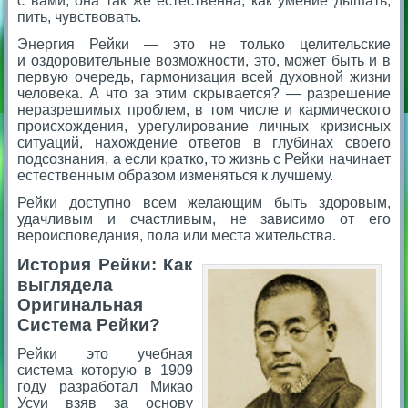
с вами, она так же естественна, как умение дышать,
пить, чувствовать.
Энергия Рейки — это не только целительские
и оздоровительные возможности, это, может быть и в
первую очередь, гармонизация всей духовной жизни
человека. А что за этим скрывается? — разрешение
неразрешимых проблем, в том числе и кармического
происхождения, урегулирование личных кризисных
ситуаций, нахождение ответов в глубинах своего
подсознания, а если кратко, то жизнь с Рейки начинает
естественным образом изменяться к лучшему.
Рейки доступно всем желающим быть здоровым,
удачливым и счастливым, не зависимо от его
вероисповедания, пола или места жительства.
История Рейки: Как
выглядела
Оригинальная
Система Рейки?
Рейки это учебная
система которую в 1909
году разработал Микао
Усуи взяв за основу