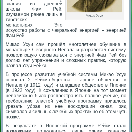
знания из древней
школы Фам Рей,
изучаемой ранее лишь в
Микао Усуи
тибетских
монастырях. Это
искусство работы с чакральной энергией – энергией
Фам Рей.
Микао Усуи сам прошёл многолетнее обучение в
монастыре Северного Непала и разработал систему,
позволяющую связываться с энергией Фам Рей без
долгих лет упражнений и сложных практик, которую
назвал Усуи Рейки.
В процессе развития учебной системы Микао Усуи
основал 2 Рейки-общества: старшее общество в
Непале (в 1912 году) и младшее общество в Японии
(в 1922 году). К сожалению в Японии на тот момент
невозможно было распространять полное учение, по
требованию властей учебную программу пришлось
урезать убрав из нее восходяший канал, ряд
символов и сильных лечебных практик но об этом чуть
позже.
В результате в Японской программе Рейки стало
возможным пользоваться лишь одним каналом