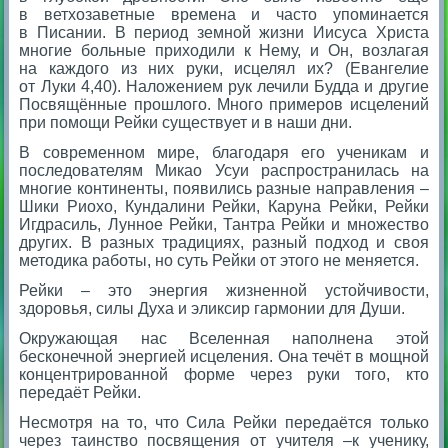
в ветхозаветные времена и часто упоминается
в Писании. В период земной жизни Иисуса Христа
многие больные приходили к Нему, и Он, возлагая
на каждого из них руки, исцелял их? (Евангелие
от Луки 4,40). Наложением рук лечили Будда и другие
Посвящённые прошлого. Много примеров исцелений
при помощи Рейки существует и в наши дни.
В современном мире, благодаря его ученикам и
последователям Микао Усуи распространилась на
многие континенты, появились разные направления –
Шики Риохо, Кундалини Рейки, Каруна Рейки, Рейки
Игдрасиль, Лунное Рейки, Тантра Рейки и множество
других. В разных традициях, разный подход и своя
методика работы, но суть Рейки от этого не меняется.
Рейки – это энергия жизненной устойчивости,
здоровья, силы Духа и эликсир гармонии для Души.
Окружающая нас Вселенная наполнена этой
бесконечной энергией исцеления. Она течёт в мощной
концентрированной форме через руки того, кто
передаёт Рейки.
Несмотря на то, что Сила Рейки передаётся только
через таинство посвящения от учителя –к ученику,