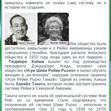
пришлось изменить не только саму систему, но и
историю ее создания.
Оба общества были
достаточно закрытыми и о Рейки американцы узнали
совершенно случайно, благодаря расколу японского
общества в 1933 году, когда один из его лидеров –
Тюджиро Хаяши
вышел из под руководства
президента Дзюдзабуро Усида, основал свое
общество
«Усуи Шики Рейки Рьохо»
и начал обучать
женщин и „не-японцев”, нарушив основные правила
«Усуи Рейки Рьохо Гаккай». Одной из учениц Хаяши
была
Хавайо Таката
, которая позже распространила
систему Рейки в Северной Америке.
Таката ничего не знала об оригинальной системе Фам
Рей, но со временем стала подозревать что
полученная ей система Шики Рьохо – неполная и
противоречивая. Она 32 года (с 1938 по 1970)