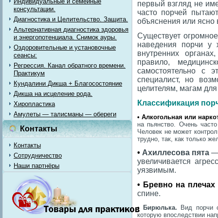
Индивидуальные и семейные
первый взгляд не им
консультации.
часто порчей пытают
Диагностика и Целительство. Защита.
объяснения или ясно
Альтернативная диагностика здоровья
Существует огромное
и энергопотенциала. Снимок ауры.
наведения порчи у 
Оздоровительные и установочные
внутренних органах,
сеансы:
правило, медицинс
Регрессия. Канал обратного времени.
самостоятельно с э
Практикум
специалист, но воз
Кундалини Дикша + Благосостояние
целителям, магам для
Дикша на исцеление рода.
Классификация порч
Хиропластика
Амулеты — талисманы — обереги
• Алкогольная или нарк
на пьянство. Очень часто
Контакты
Человек не может контроли
трудно, так, как только 
Контакты
•
Ахиллесова пята
—
Сотрудничество
увеличивается агрес
Наши партнёры
уязвимым.
•
Бревно на плечах
спине.
•
Бирюлька.
Вид порчи с
которую впоследствии нап