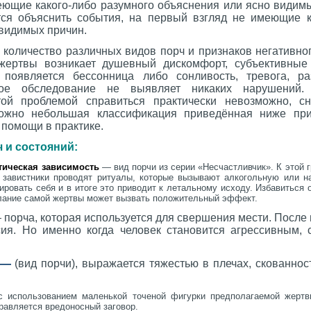
еющие какого-либо разумного объяснения или ясно видимы
ся объяснить события, на первый взгляд не имеющие к
 видимых причин.
 количество различных видов порч и признаков негативно
жертвы возникает душевный дискомфорт, субъективны
 появляется бессонница либо сонливость, тревога, ра
кое обследование не выявляет никаких нарушений.
той проблемой справиться практически невозможно, с
можно небольшая классификация приведённая ниже пр
 помощи в практике.
 и состояний:
отическая зависимость
— вид порчи из серии «Несчастливчик». К этой 
 завистники проводят ритуалы, которые вызывают алкогольную или н
ровать себя и в итоге это приводит к летальному исходу. Избавиться 
желание самой жертвы может вызвать положительный эффект.
 порча, которая используется для свершения мести. После 
сия. Но именно когда человек становится агрессивным, 
—
(вид порчи), выражается тяжестью в плечах, скованно
 использованием маленькой точеной фигурки предполагаемой жертв
равляется вредоносный заговор.