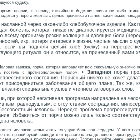
вшуюся судьбу.
время аварии, в период стихийного бедствия животное либо птица
ладется у порога жертвы с целью произвести на нее психическое нападе
 насланной через какое-либо хлебобулочное изделие. Как п
ая болезнь, которая никак не диагностируется медицин
о всему организму резкие колющие и давящие боли (неред
чностей, икр, потеря интереса к жизни, частые мысли о с
я, если вы подняли целый хлеб (булку) на перекрестк
твующего ритуала он и относится, на принесенный вами х
ловая завязка, порча, которая направляет всю сексуальную энергию об
• Западная
порча проя
ть постель с противоположным полом.
епрессивного состояния. Порченый ничего не хочет делат
ут присоединиться заболевания общего плана. Так же, ка
 вязания специальных узлов и чтением заговорных слов.
и, при которой негативная программа направлена на челов
ивным, равнодушным, с отсутствием сострадания, милосер
бессовестный человек». Нередко проблема прогрессирует 
ание. Избавиться от порчи можно лишь только соответств
дора человека.
тавляет человека испытывать тянущую боль под сердцем. У него пос
о так: правой рукой проведите от правого плеча до левого через грудь. 
т себя и суньте в приготовленную банку. Плотно закройте банку, через