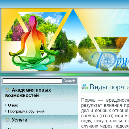
Виды порч и
Академия новых
возможностей
Порча — вредоносно
результат влияния пр
О нас
дел и добрых отноше
Программа обучения
взгляда (сглаз) или 
Услуги
воду, кожу, волосы, н
случаях через подсе