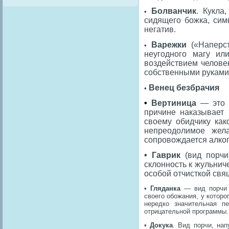
Болванчик
. Кукла
•
сидящего божка, сим
негатив.
Варежки
(«Наперст
•
неугодного магу ил
воздействием человек
собственными руками
Венец безбрачия
•
•
Вертиница
— это в
причине наказывает 
своему обидчику как
непреодолимое жела
сопровождается алко
• Гаврик
(вид порчи
склонность к жульнич
особой отчисткой свя
•
Гляданка
— вид порчи и
своего обожания, у которо
нередко значительная п
отрицательной программы.
•
Докука
. Вид порчи, нап