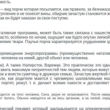
мость.
— вид порчи которая посылается, как правило, за безнаказа
упление и не понесет вины, обидчик зачастую становится ж
ак он будет наказан за свои поступки.
ативная программа, может быть также связана с нашеств
асто, особенно по ночам, ощущает как будто опутан липкой
елкие твари. Паучья порча характеризуется ухудшением з
ремещение энергопрограммы (преимущественно негативн
о человека на некий, другой объект или человека.
чи). А также Наперсток, Варежки. Это практически это одн
тавить максимум неприятностей тем людям, которые живут
оре и внести сумятицу в дружную семью. Зачастую жертвой п
али, как родители маются с чрезмерно шаловливыми ма
 портят, режут, т. е. делают всякие пакости и доставляю
одится на тело человека, Сила, разум не затрагивается. После наве
ет болеть. Обычно наводится не на весь организм, а на любой, опр
ический предмет, который закладывается на определенно