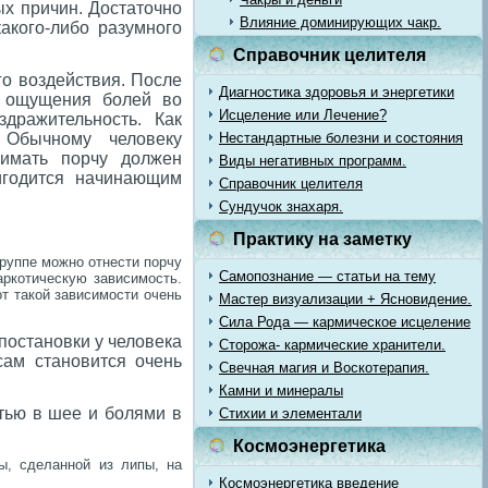
х причин. Достаточно
Влияние доминирующих чакр.
акого-либо разумного
Справочник целителя
го воздействия. После
Диагностика здоровья и энергетики
е ощущения болей во
Исцеление или Лечение?
здражительность. Как
 Обычному человеку
Нестандартные болезни и состояния
нимать порчу должен
Виды негативных программ.
игодится начинающим
Справочник целителя
Сундучок знахаря.
Практику на заметку
группе можно отнести порчу
Самопознание — статьи на тему
аркотическую зависимость.
от такой зависимости очень
Мастер визуализации + Ясновидение.
Сила Рода — кармическое исцеление
постановки у человека
Сторожа- кармические хранители.
сам становится очень
Свечная магия и Воскотерапия.
Камни и минералы
стью в шее и болями в
Стихии и элементали
Космоэнергетика
ы, сделанной из липы, на
Космоэнергетика введение