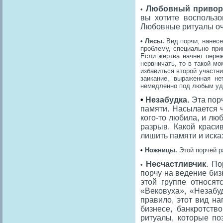
Любовный привор
•
вы хотите воспользо
Любовные ритуалы оче
• Лясы.
Вид порчи, нанесе
проблему, специально пр
Если жертва начнет переж
нервничать, то в такой мо
избавиться второй участни
заикание, выраженная не
немедленно под любым уд
•
Незабудка.
Эта порч
памяти. Насылается ч
кого-то любила, и лю
разрыв. Какой краси
лишить памяти и иска
•
Ножницы.
Этой порчей 
Несчастливчик
. П
•
порчу на ведение бизн
этой группе относят
«Вековуха», «Незабу
правило, этот вид н
бизнесе, банкротств
ритуалы, которые по