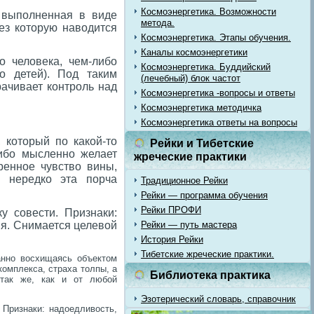
Космоэнергетика. Возможности
 выполненная в виде
метода.
ез которую наводится
Космоэнергетика. Этапы обучения.
Каналы космоэнергетики
о человека, чем-либо
Космоэнергетика. Буддийский
го детей). Под таким
(лечебный) блок частот
рачивает контроль над
Космоэнергетика -вопросы и ответы
Космоэнергетика методичка
Космоэнергетика ответы на вопросы
 который по какой-то
Рейки и Тибетские
либо мысленно желает
жреческие практики
ренное чувство вины,
, нередко эта порча
Традиционное Рейки
Рейки — программа обучения
Рейки ПРОФИ
у совести. Признаки:
ия. Снимается целевой
Рейки — путь мастера
История Рейки
Тибетские жреческие практики.
анно восхищаясь объектом
комплекса, страха толпы, а
Библиотека практика
 так же, как и от любой
Эзотерический словарь, справочник
 Признаки: надоедливость,