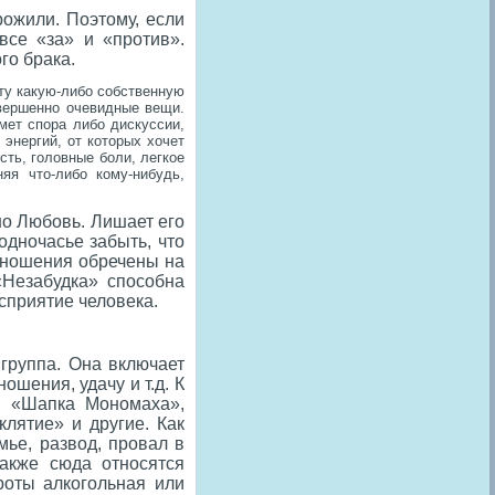
рожили. Поэтому, если
все «за» и «против».
го брака.
ту какую-либо собственную
вершенно очевидные вещи.
мет спора либо дискуссии,
 энергий, от которых хочет
сть, головные боли, легкое
яя что-либо кому-нибудь,
чно Любовь. Лишает его
одночасье забыть, что
Отношения обречены на
«Незабудка» способна
сприятие человека.
группа. Она включает
ошения, удачу и т.д. К
», «Шапка Мономаха»,
лятие» и другие. Как
мье, развод, провал в
Также сюда относятся
роты алкогольная или