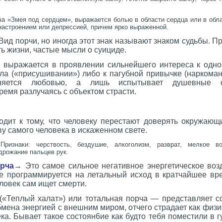
ча «Змея под сердцем», выражается болью в области сердца или в обла
настроением или депрессией, причем ярко выраженной.
Вид порчи, но иногда этот знак называют знаком судьбы. Пр
ть жизни, частые мысли о суициде.
— выражается в проявлении сильнейшего интереса к одно
ла («присушивании») либо к пагубной привычке (наркоман
няется любовью, а лишь испытывает душевные с
емя разлучаясь с объектом страсти.
дит к тому, что человеку перестают доверять окружающ
у самого человека в искаженном свете.
 Признаки: черствость, бездушие, алкоголизм, разврат, мелкое во
дрожание пальцев рук.
орча→
Это самое сильное негативное энергетическое возд
е программируется на летальный исход в кратчайшее вре
еловек сам ищет смерти.
. («Теплый халат») или тотальная порча — представляет 
бмена энергией с внешним миром, отчего страдает как физич
ка. Б
ывает такое состоян6ие как будто тебя поместили в г