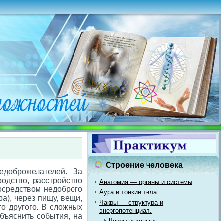
Строение человека
едоброжелателей. За
родство, расстройство
Анатомия — органы и системы
осредством недоброго
Аура и тонкие тела
а), через пищу, вещи,
Чакры — структура и
ого другого. В сложных
энергопотенциал.
объяснить события, на
Чакры и деньги