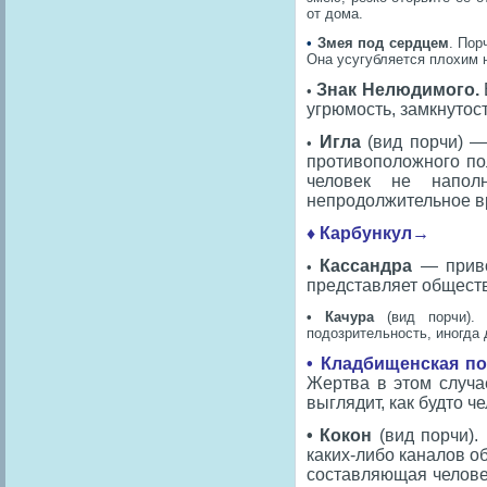
от дома.
•
Змея под сердцем
. Пор
Она усугубляется плохим 
Знак Нелюдимого.
•
угрюмость, замкнутос
Игла
(вид порчи) 
•
противоположного по
человек не напол
непродолжительное вр
♦ Карбункул→
Кассандра
— приво
•
представляет обществ
• Качура
(вид порчи).
подозрительность, иногда 
•
Кладбищенская п
Жертва в этом случа
выглядит, как будто ч
• Кокон
(вид порчи)
каких-либо каналов о
составляющая челове