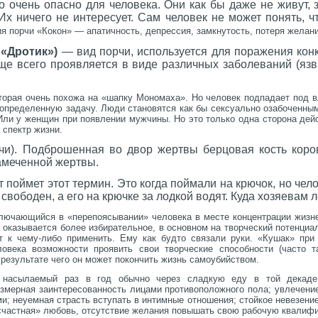
то очень опасно для человека. Они как бы даже не живут, з
 Их ничего не интересует. Сам человек не может понять, ч
я порчи «Кокон» — апатичность, депрессия, замкнутость, потеря желан
 «Дротик»)
— вид порчи, используется для поражения кон
ще всего проявляется в виде различных заболеваний (язв
оторая очень похожа на «шапку Мономаха». Но человек подпадает под вл
 определенную задачу. Люди становятся как бы сексуально озабоченным
Или у женщин при появлении мужчины. Но это только одна сторона дейс
 спектр жизни.
рчи). Подброшенная во двор жертвы берцовая кость кор
амеченной жертвы.
т поймет этот термин. Это когда поймали на крючок, но чел
о свободен, а его на крючке за лодкой водят. Куда хозяевам 
лючающийся в «перепоясывании» человека в месте концентрации жизне
е оказывается более избирательное, в основном на творческий потенциа
т к чему-либо применить. Ему как будто связали руки.
«Кушак» при
овека возможности проявить свои творческие способности (часто т
 результате чего он может покончить жизнь самоубийством.
насылаемый раз в год обычно через сладкую еду в той декаде 
езмерная заинтересованность лицами противоположного пола; увлечение
; неуемная страсть вступать в интимные отношения; стойкое невезение
есчастная» любовь, отсутствие желания повышать свою рабочую квалифи