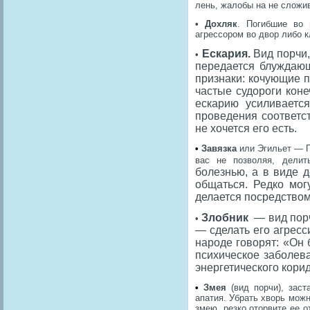
лень, жалобы на не сложи
• Дохляк
. Погибшие во 
агрессором во двор либо к
Ескария.
Вид порчи,
•
передается блуждающ
признаки: кочующие п
частые судороги коне
ескарию усиливаетс
проведения соответс
не хочется его есть.
•
Завязка
или
Эгильет
— По
вас не позволяя, дели
болезнью, а в виде д
общаться. Редко мог
делается посредством
Злобник
— вид порч
•
— сделать его агресс
народе говорят: «Он 
психическое заболев
энергетического кори
•
Змея
(вид порчи), зас
апатия. Убрать хворь можн
змею, резко оторвите ее о