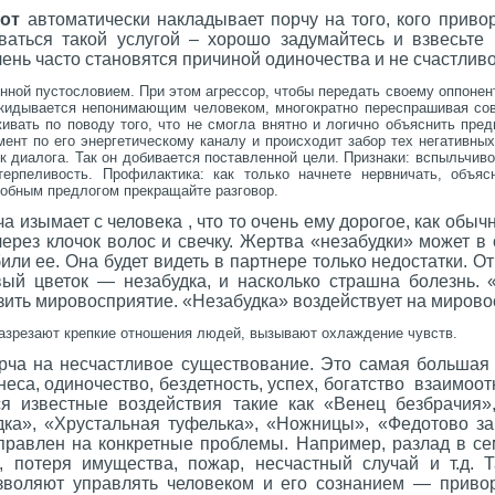
от
автоматически накладывает порчу на того, кого приво
ваться такой услугой – хорошо задумайтесь и взвесьте 
нь часто становятся причиной одиночества и не счастливо
нной пустословием. При этом агрессор, чтобы передать своему оппонен
икидывается непонимающим человеком, многократно переспрашивая со
ивать по поводу того, что не смогла внятно и логично объяснить пред
мент по его энергетическому каналу и происходит забор тех негативных
к диалога. Так он добивается поставленной цели. Признаки: вспыльчиво
терпеливость. Профилактика: как только начнете нервничать, объясн
обным предлогом прекращайте разговор.
а изымает с человека , что то очень ему дорогое, как обы
ерез клочок волос и свечку. Жертва «незабудки» может в 
били ее. Она будет видеть в партнере только недостатки. 
вый цветок — незабудка, и насколько страшна болезнь. 
зить мировосприятие. «Незабудка» воздействует на мирово
разрезают крепкие отношения людей,
вызывают охлаждение чувств.
орча на несчастливое существование. Это самая большая 
еса, одиночество, бездетность, успех, богатство взаимоотн
ся известные воздействия такие как «Венец безбрачия
дка», «Хрустальная туфелька», «Ножницы», «Федотово зак
аправлен на конкретные проблемы. Например, разлад в се
о, потеря имущества, пожар, несчастный случай и т.д. 
зволяют управлять человеком и его сознанием — приво