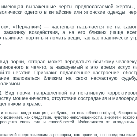
, имеющая выраженные черты предполагаемой жертвы,
волически одетого в китайские или японские одежды, чер
ок», «Перчатки») — частенько насылается не на самог
и заказчику воздействия, а на его близких (чаще все
 начинает портить и ломать вещи, так как практически ут
.
ид порчи, которая может передаться близкому человеку,
виновного в чем-то, а наказуемый в это время вслух 
ой-то негатив. Признаки: подавленное настроение, обост
ние жаловаться близким на свою несчастную судьбу
голизмом.
). Вид порчи, направленной на негативную корректировк
еству, мошенничество, отсутствие сострадания и милосерд
щенником в храме.
 сглаза, когда смотрят, любуясь, на возлюбленного(ную), беспрест
го возникает, как следствие, чувство неполноценности, энергетического 
ереоценка своих сил и способностей. Избавляются от «гляданки»
ускаемой энергетическим агрессором, как правило, по понедельникам.