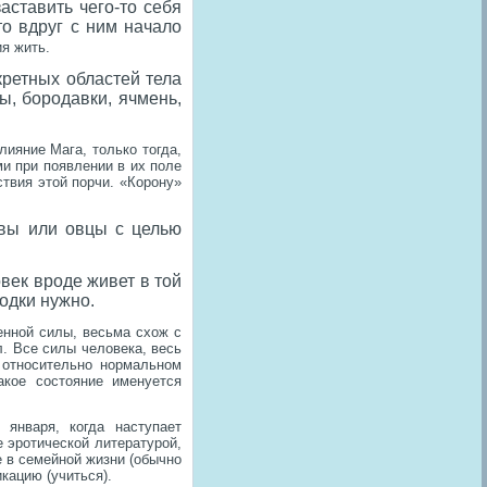
аставить чего-то себя
то вдруг с ним начало
ия жить.
кретных областей тела
ы, бородавки, ячмень,
ияние Мага, только тогда,
и при появлении в их поле
твия этой порчи. «Корону»
овы или овцы с целью
овек вроде живет в той
лодки нужно.
нной силы, весьма схож с
л.
Все силы человека, весь
 относительно нормальном
акое состояние именуется
января, когда наступает
 эротической литературой,
 в семейной жизни (обычно
кацию (учиться).