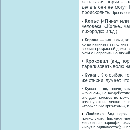
есть такая порча – э
делать они не могут.
происходить.
Проявлени
Копье («Пика» или
•
человека. «Копье» ча
лихорадка и т.д.)
• Корона —
вид порчи, к
когда начинает выполнять
зрения прекрасной дамы. 
можно направить на любой
• Крокодил
(вид по
парализовать волю н
Кукан.
Кто рыбак, то
•
же стихии, думает, чт
•
Кушак
— вид порчи, зак
«коконом», но воздействи
его дар человек не може
самочувствии лишает чел
«творческим кризисом»), в
•
Любимка.
Вид порчи, 
полнолуние. Признаки: чр
живописью, порнофильмами
живут в одиночестве); «н