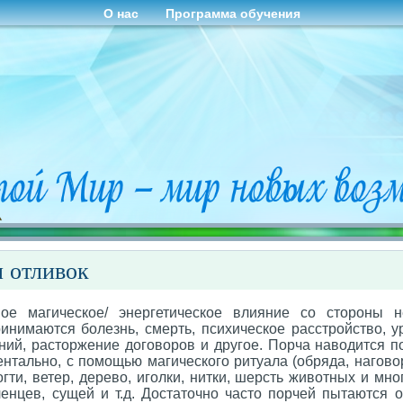
О нас
Программа обучения
 отливок
е магическое/ энергетическое влияние со стороны н
инимаются болезнь, смерть, психическое расстройство, у
ний, расторжение договоров и другое. Порча наводится п
ментально, с помощью магического ритуала (обряда, наговор
огти, ветер, дерево, иголки, нитки, шерсть животных и мн
ленцев, сущей и т.д. Достаточно часто порчей пытаются 