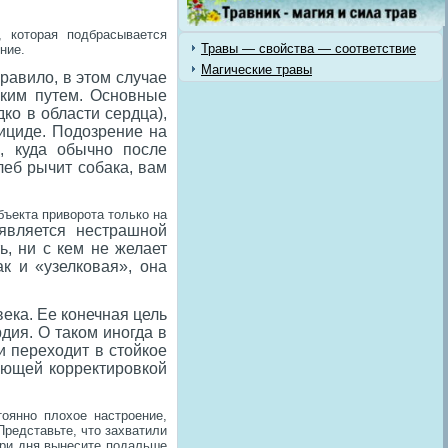
, которая подбрасывается
Травы — свойства — соответствие
ние.
Магические травы
равило, в этом случае
ским путем. Основные
ко в области сердца),
уициде. Подозрение на
е, куда обычно после
леб рычит собака, вам
ъекта приворота только на
вляется нестрашной
ь, ни с кем не желает
к и «узелковая», она
ека. Ее конечная цель
дия. О таком иногда в
и переходит в стойкое
ующей корректировкой
тоянно плохое настроение,
Представьте, что захватили
 три дня вынесите подальше