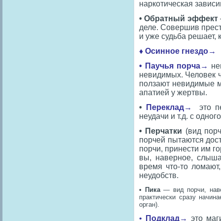
наркотическая зависи
• Обратный эффект
деле. Совершив прест
и уже судьба решает, к
♦ Осинное гнездо→
•
Паучья порча→
нег
невидимых. Человек ч
ползают невидимые м
апатией у жертвы.
•
Переклад→
это пе
неудачи и т.д. с одног
• Перчатки
(вид пор
порчей пытаются дос
порчи, принести им г
вы, наверное, слыш
время что-то ломают,
неудобств.
• Пика
— вид порчи, нав
практически сразу начина
орган).
•
Подклад→
это маг