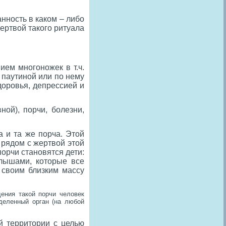
нность в каком – либо
ертвой такого ритуала
ием многоножек в т.ч.
 паутиной или по нему
доровья, депрессией и
ой), порчи, болезни,
а и та же порча. Этой
 рядом с жертвой этой
орчи становятся дети:
лышами, которые все
т своим близким массу
дения такой порчи человек
еделенный орган (на любой
й территории с целью