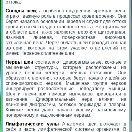
оттока.
Сосуды шеи
,
а особенно внутренняя яремная вена,
играют важную роль в процессах кроветворения. Она
берет начало в основании черепа и служит для оттока
крови из всех сосудов головного мозга. Ее притоками
в области шеи также являются: верхняя щитовидная,
язычная лицевая, поверхностная височная,
затылочная вена. Через область шеи проходит сонная
артерия, которая на этом участке ответвлений не
имеет. Нервное сплетение шеи
Нервы шеи
составляют диафрагмальные, кожные и
мышечные структуры, которые расположены на
уровне первой четверки шейных позвонков. Они
образуют сплетения, которые берут начало у шейных
спинномозговых нервов. Мышечная группа нервов
иннервирует расположенные неподалеку мышцы.
Шея и плечи при помощи импульсов приводятся в
движение. Диафрагмальный нерв влияет на
движения диафрагмы, волокон перикарда и плевры.
Кожные ветви дают начало ушному, затылочному,
поперечному и надключичным нервам.
Лимфатические узлы
Анатомия шеи включает в
себя и часть лимфатической системы организма. В