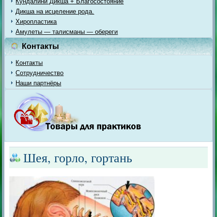
Кундалини Дикша + Благосостояние
Дикша на исцеление рода.
Хиропластика
Амулеты — талисманы — обереги
Контакты
Контакты
Сотрудничество
Наши партнёры
Шея, горло, гортань