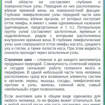
этой области ее составляют глубокие и
поверхностные узлы. Передние из них расположены
вблизи яремной вены на поверхностной фасции.
Глубокие лимфатические узлы передней части шеи
расположены вблизи органов, от которых поступает
отток лимфы, и имеют с ними одноименные названия
(щитовидные, предгортанные и т. п.). Латеральную
группу узлов составляют заглоточные, яремные и
надключичные, рядом с которыми расположена
внутренняя яремная вена. В глубокие лимфатические
узлы шеи совершается отток лимфы изо рта, среднего
уха и глотки, а также полости носа. При этом жидкость
сначала проходит через затылочные узлы.
Строение шеи
– сложное и до каждого миллиметра
продумано природой. Совокупность сплетений нервов
и сосудов связывает работу головного мозга и
периферии. В одной небольшой части тела человека
расположены сразу все возможные элементы систем
и органов: нервы, мышцы, сосуды, лимфатические
протоки и узлы, железы, спинной мозг, самый
«мобильный» отдел позвоночника.
Если анатомия шеи в общем виде одинакова для
любого человека, то ее форма может отличаться. Как
и любой другой орган или часть организма, она имеет