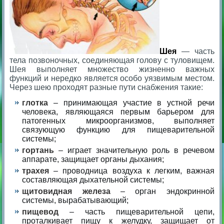
Шея
— часть
тела позвоночных, соединяющая голову с туловищем.
Шея выполняет множество жизненно важных
функций и нередко является особо уязвимым местом.
Через шею проходят разные пути снабжения такие:
глотка
– принимающая участие в устной речи
человека, являющаяся первым барьером для
патогенных микроорганизмов, выполняет
связующую функцию для пищеварительной
системы;
гортань
– играет значительную роль в речевом
аппарате, защищает органы дыхания;
трахея
– проводница воздуха к легким, важная
составляющая дыхательной системы;
щитовидная железа
– орган эндокринной
системы, вырабатывающий;
пищевод
– часть пищеварительной цепи,
проталкивает пищу к желудку, защищает от