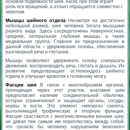
основой подвижности шеи. Аксис при этом играет
роль оси вращений, а атлант обращается совместно с
черепом.
Мышцы шейного отдела
Несмотря на достаточно
небольшой размер, шея человека богата мышцами
разного вида. Здесь сосредоточены поверхностная,
средняя, латеральная глубокая мышцы, а также
медиальная группа. Главное их предназначение в
данной области – удерживание головы, обеспечение
разговорной речи и глотания.
Мышцы позволяют удерживать голову, совершать
движения, воспроизводить речь, глотать и дышать. Их
развитие предотвращает остеохондроз шейного
отдела и улучшает кровоток к головному мозгу.
Фасции шеи
В связи с многообразием органов,
проходящих через этот участок, анатомия шеи
предполагает наличие соединительной оболочки,
которая ограничивает и защищает органы, сосуды,
нервы и кости. Это элемент «мягкого» скелета,
выполняющий трофическую и опорную функции.
Фасции срастаются с многочисленными венами шеи,
не давая тем самым им переплестись между собой,
что грозило бы человеку нарушением венозного