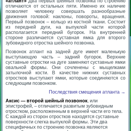
«атлант»
Два первых шейных позвонка по строению
отличаются от остальных пяти. Именно их наличие
позволяет человеку совершать разнообразные
движения головой: наклоны, повороты, вращения.
Первый позвонок – кольцо из костной ткани. Состоит
из передней дуги, на выпуклой части которой
располагается передний бугорок. На внутренней
стороне различается суставная ямка для второго
зубовидного отростка шейного позвонка.
Позвонок атлант на задней дуге имеет маленькую
выступающую часть – задний бугорок. Верхние
суставные отростки на дуге заменяют суставные ямки
овальной формы. Они сочленены с мыщелками
затылочной кости. В качестве нижних суставных
отростков выступают ямки, которые соединяются со
следующим позвонком.
Последствия смещения атланта →
Аксис — второй шейный позвонок
, или
эпистрофей, – отличается развитым зубовидным
отростком, расположенным в верхней части его тела.
С каждой из сторон отростков находятся суставные
поверхности слегка выпуклой формы. Эти два
специфичных по строению позвонка являются